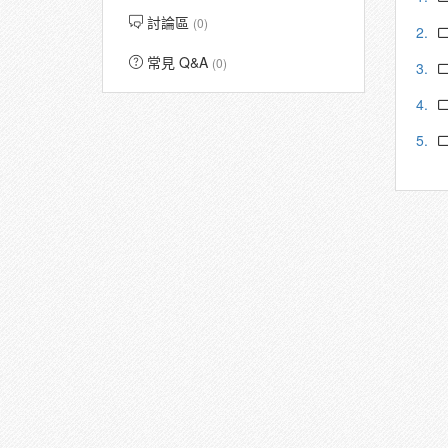
討論區
(0)
2.
常見 Q&A
(0)
3.
4.
5.