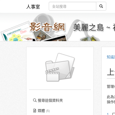
人事室
美麗之島 ~
知識
上
管理
此為
搜尋這個資料夾
操作
媒體
(5)
1.