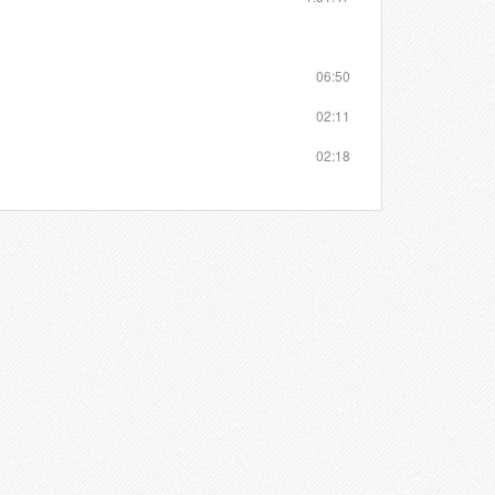
06:50
02:11
02:18